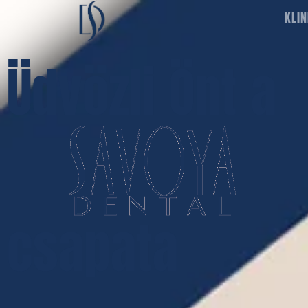
KLIN
Ü
d
v
ö
z
l
i
Ö
n
t
a
c
s
a
p
a
t
a