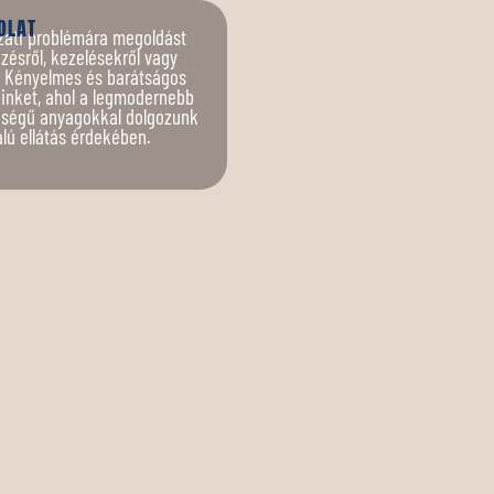
OLAT
ati problémára megoldást
zésről, kezelésekről vagy
. Kényelmes és barátságos
inket, ahol a legmodernebb
őségű anyagokkal dolgozunk
lú ellátás érdekében.